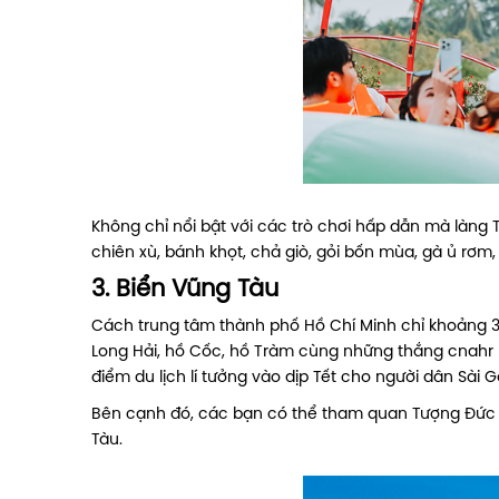
Không chỉ nổi bật với các trò chơi hấp dẫn mà làng
chiên xù, bánh khọt, chả giò, gỏi bốn mùa, gà ủ rơm, 
3. Biển Vũng Tàu
Cách trung tâm thành phố Hồ Chí Minh chỉ khoảng 3 ti
Long Hải, hồ Cốc, hồ Tràm cùng những thắng cnahr n
điểm du lịch lí tưởng vào dịp Tết cho người dân Sài 
Bên cạnh đó, các bạn có thể tham quan Tượng Đức C
Tàu.