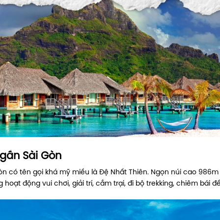
t gần Sài Gòn
n có tên gọi khá mỹ miều là Đệ Nhất Thiên. Ngọn núi cao 986m
t động vui chơi, giải trí, cắm trại, đi bộ trekking, chiêm bái đ