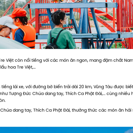
 Tre Việt còn nổi tiếng với các món ăn ngon, mang đậm chất Nam
lẩu hoa Tre Việt,…
ếng lái xe, với đường bờ biển trải dài 20 km, Vũng Tàu được biết
hư Tượng Đức Chúa dang tay, Thích Ca Phật Đài,... cùng nhiều 
Gòn.
húa dang tay, Thích Ca Phật Đài, thưởng thức các món ăn hải 