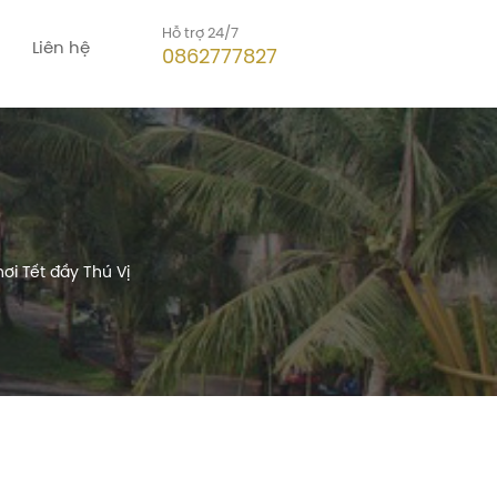
Hỗ trợ 24/7
Liên hệ
0862777827
ơi Tết đầy Thú Vị