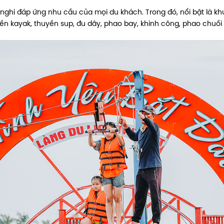
 nghi đáp ứng nhu cầu của mọi du khách. Trong đó, nổi bật là khu v
n kayak, thuyền sup, đu dây, phao bay, khinh công, phao chuối 