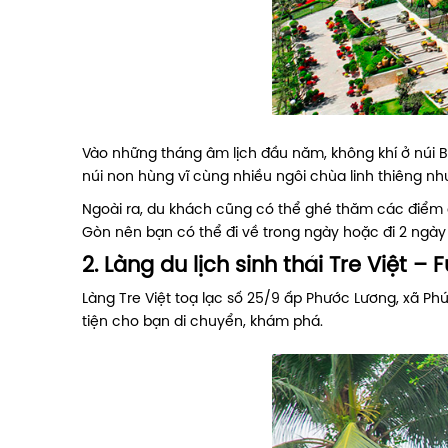
Vào những tháng âm lịch đầu năm, không khí ở núi B
núi non hùng vĩ cùng nhiều ngôi chùa linh thiêng n
Ngoài ra, du khách cũng có thể ghé thăm các điểm 
Gòn nên bạn có thể đi về trong ngày hoặc đi 2 ngày
2. Làng du lịch sinh thái Tre Việt – 
Làng Tre Việt toạ lạc số 25/9 ấp Phước Lương, xã Ph
tiện cho bạn di chuyển, khám phá.