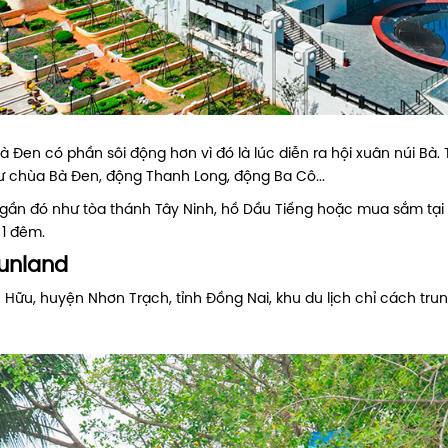
à Đen có phần sôi động hơn vì đó là lúc diễn ra hội xuân núi Bà
hư chùa Bà Đen, động Thanh Long, động Ba Cô...
gần đó như tòa thánh Tây Ninh, hồ Dầu Tiếng hoặc mua sắm tại 
 1 đêm.
Funland
ú Hữu, huyện Nhơn Trạch, tỉnh Đồng Nai, khu du lịch chỉ cách tr