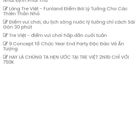
Nhất Định Phải Thử
Làng Tre Việt - Funland Điểm Bơi Lý Tưởng Cho Các
Thiên Thần Nhỏ
Điểm vui chơi, du lịch sông nước lý tưởng chỉ cách Sài
Gòn 30 phút
Tre Việt - điểm vui chơi hấp dẫn cuối tuần
9 Concept Tổ Chức Year End Party Độc Đáo Và Ấn
Tượng
HAY LÀ CHÚNG TA HẸN ƯỚC TẠI TRE VIỆT 2N1Đ CHỈ VỚI
750K