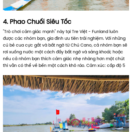
4. Phao Chuối Siêu Tốc
"Trò chơi cảm giác mạnh" này tại Tre Việt - Funland luôn
được các nhóm bạn, gia đình ưu tiên trải nghiệm. Với những
cú bẻ cua cực gắt và bất ngờ từ Chú Cano, cả nhóm bạn sẽ
rơi xuống nước một cách đầy bất ngờ và sảng khoái; hoặc
nếu cả nhóm bạn thích cảm giác nhẹ nhàng hơn một chút
thì vẫn có thể về bến một cách khô ráo. Cảm xúc: cấp độ 5