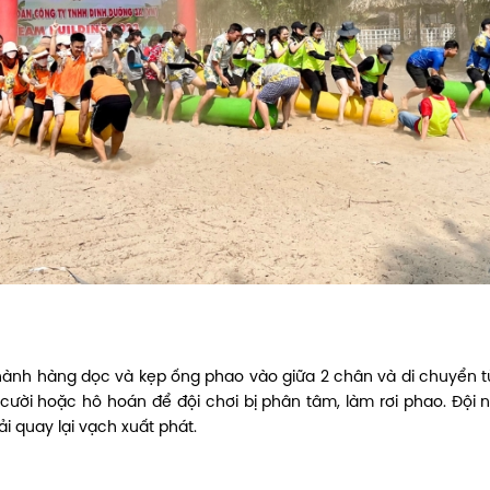
thành hàng dọc và kẹp ống phao vào giữa 2 chân và di chuyển từ
cười hoặc hô hoán để đội chơi bị phân tâm, làm rơi phao. Đội 
i quay lại vạch xuất phát.