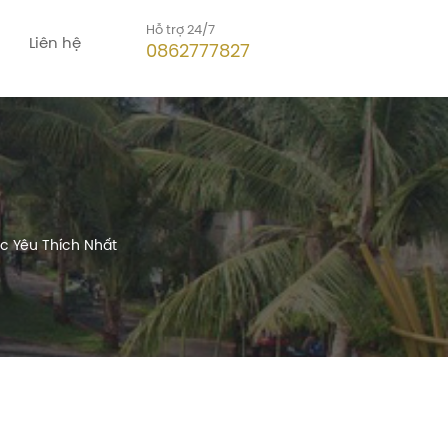
Hỗ trợ 24/7
Liên hệ
0862777827
c Yêu Thích Nhất