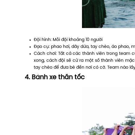
Đội hình: Mỗi đội khoảng 10 người
Đạo cụ: phao hơi, dây dứa, tay chèo, áo phao, 
Cách chơi: Tất cả các thành viên trong team 
xong, cách đội sẽ cử ra một số thành viên mặ
tay chèo để đưa bè đến nơi có cờ. Team nào lấ
4. Bánh xe thần tốc