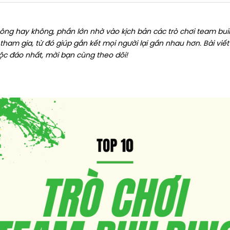
ng hay không, phần lớn nhờ vào kịch bản các trò chơi team build
tham gia, từ đó giúp gắn kết mọi người lại gần nhau hơn. Bài viế
độc đáo nhất, mời bạn cùng theo dõi!