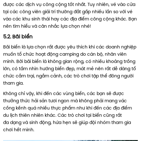
được các dịch vụ công cộng tốt nhất. Tuy nhiên, vé vào cửa
tại các công viên giải trí thường đắt gấp nhiều lần so với vé
vào các khu sinh thái hay các địa điểm công cộng khác. Bạn
nên tìm hiểu và cân nhắc lựa chọn nhé!
5.2. Bãi biển
Bãi biển là lựa chọn rất được yêu thích khi các doanh nghiệp
muốn tổ chức hoạt động camping do cán bộ, nhân viên
mình. Bởi bãi biển là không gian rộng, có nhiều khoảng trống
lớn, có tầm nhìn hướng biển đẹp, mát mẻ nên rất dễ dàng tổ
chức cắm trại, ngắm cảnh, các trò chơi tập thể đông người
tham gia.
Không chỉ vậy, khi đến các vùng biển, các bạn sẽ được
thưởng thức hải sản tươi ngon mà không phải mang vác
cồng kềnh quá nhiều thực phẩm như khi đến các địa điểm
du lịch thiên nhiên khác. Các trò chơi tại biển cũng rất
đa dạng và sinh động, hứa hẹn sẽ giúp đội nhóm tham gia
chơi hết mình.