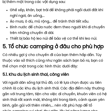
bị thêm một trong các vật dụng sau:
Ghế xếp, khăn, bạt trải để không phải ngồi dưới đất khi
nghỉ ngơi, ăn uống,…
Áo mưa, ô dù, mũ rộng,… để tránh thời tiết xấu.
Bình nước để chứa nước đem theo người khi di chuyển
trên những chuyến đi dài.
Thiết bị bảo hộ leo núi để bảo vệ cơ thể khi leo núi.
5. Tổ chức camping ở đâu cho phù hợp
Có nhiều gợi ý cho chuyến đi của bạn thêm hấp dẫn. Tùy
thuộc vào sở thích cũng như ngân sách bạn bỏ ra, bạn có
thể chọn một trong các hình thức dưới đây:
5.1. Khu du lịch sinh thái, công viên
Với người dân sống tại thủ đô, có lẽ lựa chọn được ưu tiên
chính là các khu du lịch sinh thái. Các địa điểm này thường
gần với trung tâm, tiện cho việc di chuyển, khuôn viên có hệ
sinh thái rất xanh mát, không khí trong lành, cảnh quan yên
bình, gần gũi với thiên nhiên,… nên rất phù hợp để tổ