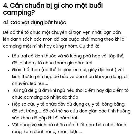
4. Cần chuẩn bị gì cho một buổi
camping?
4.1. Các vật dụng bắt buộc
Để có thể tổ chức một chuyến đi trọn vẹn nhất, bạn cần
lên danh sách các món đồ bắt buộc phải mang theo khi đi
camping một mình hay cùng nhóm. Cụ thể là:
Lều trại có kích thước và số lượng phù hợp với tập thể,
đội – nhóm, tổ chức tham gia cắm trại.
Giày thể thao (có thể là giày leo núi, giày địa hình) với
kích thước phù hợp để bảo vệ đôi chân khi vận động, di
chuyển, leo núi,….
Túi ngủ để giữ ấm khi ngủ nếu thời điểm hay địa điểm tổ
chức camping có nhiệt độ thấp
Hộp sơ cứu y tế chứa đầy đủ dụng cụ y tế, bông băng,
đồ sát trùng, … để có thể sơ cứu đơn giản các tình huống
sức khỏe dễ gặp khi đi cắm trại.
Vật dụng vệ sinh cá nhân cần thiết như: bàn chải đánh
răng, kem đánh răng, khăn, lược,…