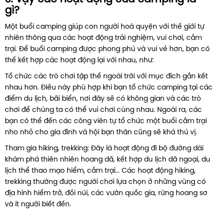
gì?
Một buổi camping giúp con người hoà quyện với thế giới tự
nhiên thông qua các hoạt động trải nghiệm, vui chơi, cắm
trại. Để buổi camping được phong phú và vui vẻ hơn, bạn có
thể kết hợp các hoạt động lại với nhau, như:
Tổ chức các trò chơi tập thể ngoài trời với mục đích gắn kết
nhau hơn. Điều này phù hợp khi bạn tổ chức camping tại các
điểm du lịch, bãi biển, nơi đây sẽ có không gian và các trò
chơi để chúng ta có thể vui chơi cùng nhau. Ngoài ra, các
bạn có thể đến các công viên tự tổ chức một buổi cắm trại
nho nhỏ cho gia đình và hội bạn thân cũng sẽ khá thú vị.
Tham gia hiking, trekking: Đây là hoạt động đi bộ đường dài
khám phá thiên nhiên hoang dã, kết hợp du lịch dã ngoại, du
lịch thể thao mạo hiểm, cắm trại... Các hoạt động hiking,
trekking thường được người chơi lựa chọn ở những vùng có
địa hình hiểm trở, đồi núi, các vườn quốc gia, rừng hoang sơ
và ít người biết đến.