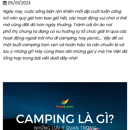
05/01/2023
Ngày nay, cuộc sống bận rộn khiến mỗi dịp cuối tuần cảng
trở nên quý giá hơn bao giờ hết, các hoạt động vui chơi vì thế
mà cũng đắt đỏ hơn ngày thường. Tránh cái ồn ào nơi
phố thị, chúng ta đang có xu hướng tự tổ chức giải trí qua các
hoạt động ngoài trời như đi camping, hay picnic,… Vậy để có
một buổi camping trọn vẹn và hoàn hảo, ta cần chuẩn bị và
lưu ý những gì? Hãy cùng theo dõi những gợi ý mà Tre Việt đã
tổng hợp trong bài viết dưới đây nhé!