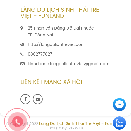
LÀNG DU LỊCH SINH THÁI TRE
VIỆT - FUNLAND
25 Phan Văn Đáng, Xã Đại Phước,
TP. Đồng Nai
http://langdulichtreviet.com
0862777827
kinhdoanh.langdulichtreviet@gmail.com
LIÊN KẾT MẠNG XÃ HỘI
Làng Du Lịch Sinh Thái Tre Việt - FunLand
© Copyright 2022
-
Design by IVG WEB