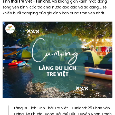
sinh thái Tre Việt - Funland
. Với không gian xanh mát, dòng
sông yên bình, các trò chơi nước độc đáo và đa dạng,... sẽ
khiến buổi camping của gia đình bạn được trọn vẹn nhất.
Làng Du Lịch Sinh Thái Tre Việt - Funland: 25 Phan Văn
Đáng, Ấp Phước Lương, Xã Phú Hữu, Huyện Nhơn Trạch