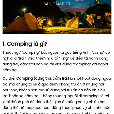
1. Camping là gì?
Thuật ngữ “camping” bắt nguồn từ gốc tiếng Anh: “camp” có
nghĩa là “trại”. Việc thêm hậu tố “-ing” để diễn tả hành động
dựng trại, cắm trại nên người Việt dùng “camping” với nghĩa
cắm trại.
Cụ thể,
Camping (dựng trại, cắm trại)
là một hoạt động ngoài
trời mà chúng ta sẽ ở qua đêm, không trú ẩn ở những nơi
như nhà, khách sạn mà sử dụng nơi trú ẩn cơ bản như lều
trại hoặc xe cắm trại. Thông thường, người đi camping sẽ rời
khỏi thành phố để dành thời gian ở những nơi tự nhiên hơn,
đồng thời kết hợp các hoạt động khác, phục vụ cho nhu cầu
giải trí, thư giãn như: picnic, leo núi, dã ngoại, trekking, hiking,…