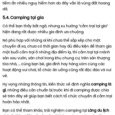
tiềm ẩn nhiều nguy hiểm hơn do đây vẫn là vùng đất hoang
dã.
5.4. Camping tại gia
Có thể bạn thấy bất ngờ, nhưng xu hướng “cắm trại tại gia”
hiện đang rất được nhiều gia đình ưa chuộng.
Nó phù hợp với những ai khi chưa thể sắp xếp cho một
chuyến đi xa, chưa có thời gian hay đủ điều kiện để tham gia
một buổi cắm trại ở những địa điểm lạ, thì cắm trại tại mảnh
sân sau vườn, sân chơi trong khu chung cư, trên sân thượng
tòa nhà, … cùng bạn bè, gia đình hay hàng xóm cùng các
hoạt động vui chơi, tổ chức ăn uống cũng rất độc đáo và vui
vẻ.
Hy vọng những thông tin, kiến thức về định nghĩa
camping là
gì
, những điều cần chuẩn bị trước khi đi camping được chia
sẻ trên đây sẽ giúp bạn biết cách tổ chức chuyến đi cắm trại
hoàn hảo nhất.
Bạn có thể tham khảo, trải nghiệm camping tại
Làng du lịch